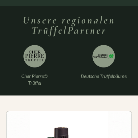
Unsere regionalen
TrüffelPartner
Cher Pierre©
Deutsche Trüffelbäume
Trüffel