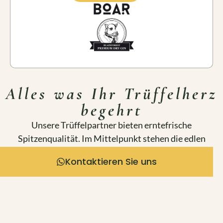
Alles was Ihr Trüffelherz
begehrt
Unsere Trüffelpartner bieten erntefrische
Spitzenqualität. Im Mittelpunkt stehen die edlen
Knollen: Burgundertrüffel, Albatrüffel und
Kontaktieren Sie uns
Perigordtrüffel. Für jeden Trüffelliebhaber haben
wir die perfekte Auswahl.
ZUM MARKTPLATZ