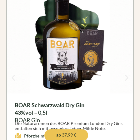
BOAR Schwarzwald Dry Gin
43%vol – 0,5l
BOAR Gin
Die Naturaromen des BOAR Premium London Dry Gins
entfalten sich mit besonders feiner Milde Note.
ab
37,99
€
Pforzheim