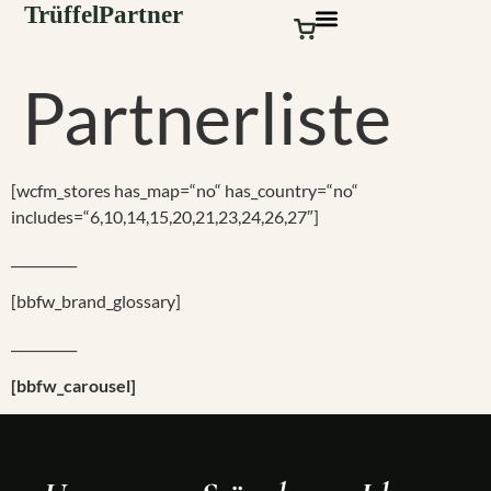
Partnerliste
[wcfm_stores has_map=“no“ has_country=“no“
includes=“6,10,14,15,20,21,23,24,26,27″]
__________
[bbfw_brand_glossary]
__________
[bbfw_carousel]